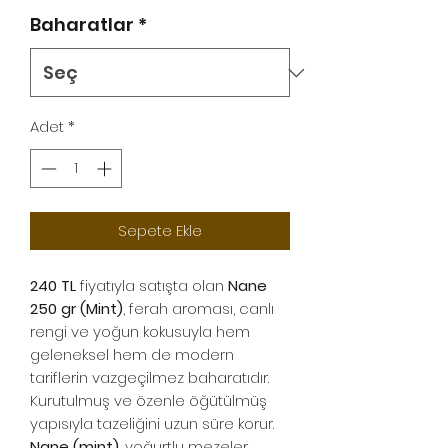
Baharatlar
*
Adet
*
Sepete Ekle
240 TL
fiyatıyla satışta olan
Nane
250 gr (Mint)
, ferah aroması, canlı
rengi ve yoğun kokusuyla hem
geleneksel hem de modern
tariflerin vazgeçilmez baharatıdır.
Kurutulmuş ve özenle öğütülmüş
yapısıyla tazeliğini uzun süre korur.
Nane (mint)
, yoğurtlu mezeler,