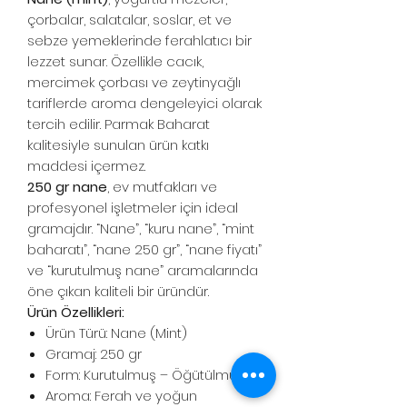
çorbalar, salatalar, soslar, et ve
sebze yemeklerinde ferahlatıcı bir
lezzet sunar. Özellikle cacık,
mercimek çorbası ve zeytinyağlı
tariflerde aroma dengeleyici olarak
tercih edilir. Parmak Baharat
kalitesiyle sunulan ürün katkı
maddesi içermez.
250 gr nane
, ev mutfakları ve
profesyonel işletmeler için ideal
gramajdır. “Nane”, “kuru nane”, “mint
baharatı”, “nane 250 gr”, “nane fiyatı”
ve “kurutulmuş nane” aramalarında
öne çıkan kaliteli bir üründür.
Ürün Özellikleri:
Ürün Türü: Nane (Mint)
Gramaj: 250 gr
Form: Kurutulmuş – Öğütülmüş
Aroma: Ferah ve yoğun