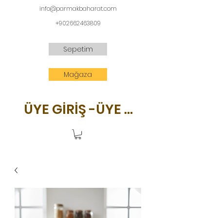
info@parmakbaharat.com
+902662463809
Sepetim
Mağaza
ÜYE GİRİŞ -ÜYE OL