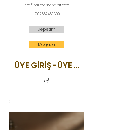
info@parmakbaharat.com
+902662463809
Sepetim
Mağaza
ÜYE GİRİŞ -ÜYE OL