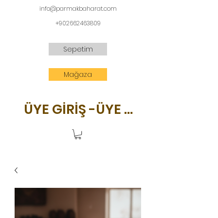
info@parmakbaharat.com
+902662463809
Sepetim
Mağaza
ÜYE GİRİŞ -ÜYE OL