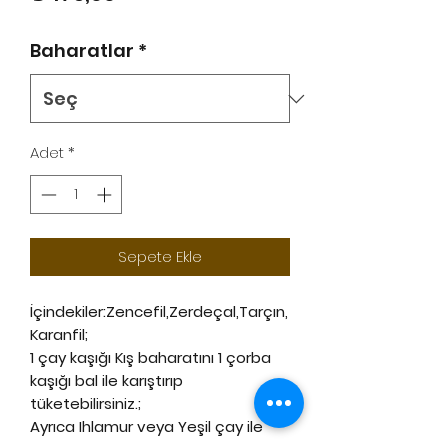
Baharatlar
*
Adet
*
Sepete Ekle
İçindekiler:Zencefil,Zerdeçal,Tarçın,
Karanfil;
1 çay kaşığı Kış baharatını 1 çorba
kaşığı bal ile karıştırıp
tüketebilirsiniz.;
Ayrıca Ihlamur veya Yeşil çay ile