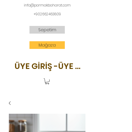
info@parmakbaharat.com
+902662463809
Sepetim
Mağaza
ÜYE GİRİŞ -ÜYE OL